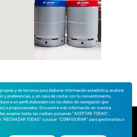
 propias y de terceros para elaborar información estadística, analizar
n y preferencias, y, en caso de contar con tu consentimiento,
base a un perfil elaborado con los datos de navegación (por
das) o proporcionados. Encuentra más información en nuestra
des aceptar todas las cookies pulsando "ACEPTAR TODAS",
ATENCIÓN AL CLIENTE
do "RECHAZAR TODAS" o pulsar "CONFIGURAR" para gestionarlas o
900 102 195