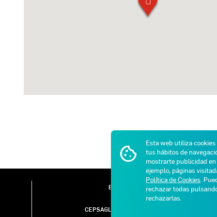
Esta web utiliza cookies
tus hábitos de navegació
mostrarte publicidad en 
ejemplo, páginas visita
Política de Cookies
. Pue
E-MAIL
rechazar todas pulsan
rechazarlas.
CEPSAGLP@GASIB.COM