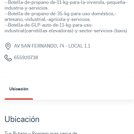
--Botella-de-propano-de-11-kg-para-la-vivienda,-pequeña-
industria-y-servicios.
--Botella-de-propano-de-35-kg-para-uso-doméstico,-
artesano,-industrial,-agrícola-y-servicios.
--Botella-de-GLP-auto-de-11-kg-para-uso-
industrial(carretillas-elevadoras)-y-sector-servicios-(taxis)
AV SAN FERNANDO, 74 - LOCAL 1.1
655920738
Ubicación
Ubicación
Tus Butano y Propano mas cerca de