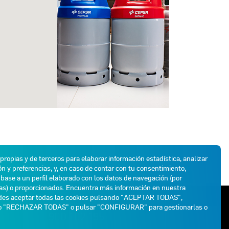
 propias y de terceros para elaborar información estadística, analizar
n y preferencias, y, en caso de contar con tu consentimiento,
base a un perfil elaborado con los datos de navegación (por
das) o proporcionados. Encuentra más información en nuestra
des aceptar todas las cookies pulsando "ACEPTAR TODAS",
ATENCIÓN AL CLIENTE
do "RECHAZAR TODAS" o pulsar "CONFIGURAR" para gestionarlas o
900 102 195