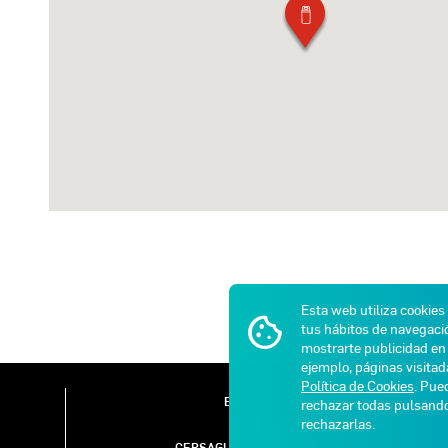
Esta web utiliza cookies
tus hábitos de navegació
mostrarte publicidad en 
ejemplo, páginas visita
Política de Cookies
. Pue
E-MAIL
rechazar todas pulsan
rechazarlas.
CEPSAGLP@GASIB.COM