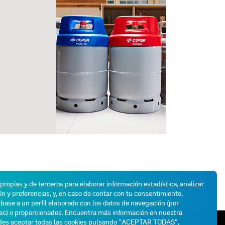
 propias y de terceros para elaborar información estadística, analizar
n y preferencias, y, en caso de contar con tu consentimiento,
base a un perfil elaborado con los datos de navegación (por
das) o proporcionados. Encuentra más información en nuestra
des aceptar todas las cookies pulsando "ACEPTAR TODAS",