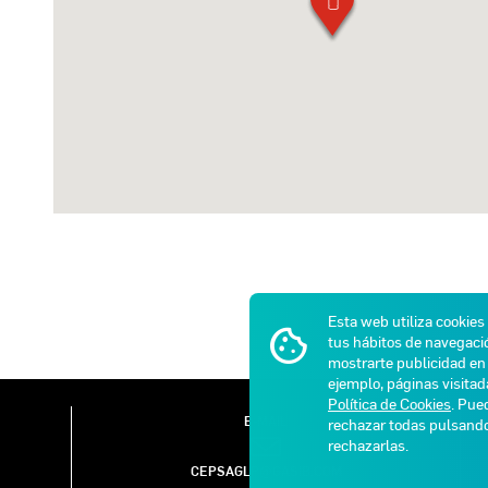
Esta web utiliza cookies
tus hábitos de navegació
mostrarte publicidad en 
ejemplo, páginas visita
Política de Cookies
. Pue
E-MAIL
rechazar todas pulsan
rechazarlas.
CEPSAGLP@GASIB.COM