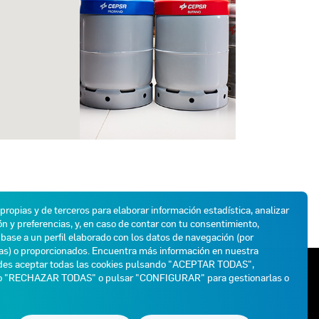
 propias y de terceros para elaborar información estadística, analizar
n y preferencias, y, en caso de contar con tu consentimiento,
base a un perfil elaborado con los datos de navegación (por
das) o proporcionados. Encuentra más información en nuestra
des aceptar todas las cookies pulsando "ACEPTAR TODAS",
ATENCIÓN AL CLIENTE
do "RECHAZAR TODAS" o pulsar "CONFIGURAR" para gestionarlas o
900 102 195