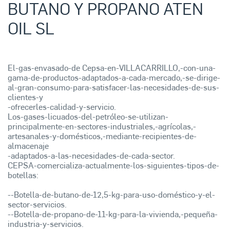
BUTANO Y PROPANO ATEN
OIL SL
El-gas-envasado-de Cepsa-en-VILLACARRILLO,-con-una-
gama-de-productos-adaptados-a-cada-mercado,-se-dirige-
al-gran-consumo-para-satisfacer-las-necesidades-de-sus-
clientes-y
-ofrecerles-calidad-y-servicio.
Los-gases-licuados-del-petróleo-se-utilizan-
principalmente-en-sectores-industriales,-agrícolas,-
artesanales-y-domésticos,-mediante-recipientes-de-
almacenaje
-adaptados-a-las-necesidades-de-cada-sector.
CEPSA-comercializa-actualmente-los-siguientes-tipos-de-
botellas:
--Botella-de-butano-de-12,5-kg-para-uso-doméstico-y-el-
sector-servicios.
--Botella-de-propano-de-11-kg-para-la-vivienda,-pequeña-
industria-y-servicios.