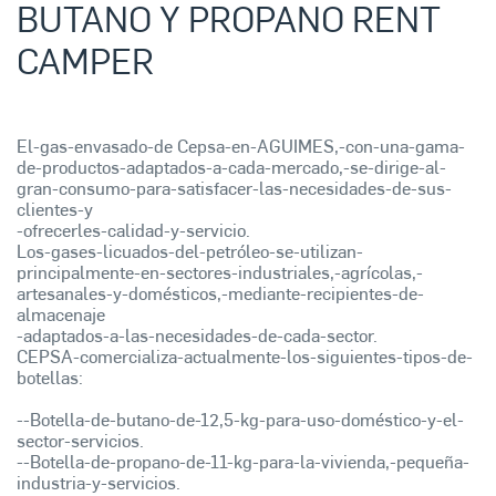
BUTANO Y PROPANO RENT
CAMPER
El-gas-envasado-de Cepsa-en-AGUIMES,-con-una-gama-
de-productos-adaptados-a-cada-mercado,-se-dirige-al-
gran-consumo-para-satisfacer-las-necesidades-de-sus-
clientes-y
-ofrecerles-calidad-y-servicio.
Los-gases-licuados-del-petróleo-se-utilizan-
principalmente-en-sectores-industriales,-agrícolas,-
artesanales-y-domésticos,-mediante-recipientes-de-
almacenaje
-adaptados-a-las-necesidades-de-cada-sector.
CEPSA-comercializa-actualmente-los-siguientes-tipos-de-
botellas:
--Botella-de-butano-de-12,5-kg-para-uso-doméstico-y-el-
sector-servicios.
--Botella-de-propano-de-11-kg-para-la-vivienda,-pequeña-
industria-y-servicios.