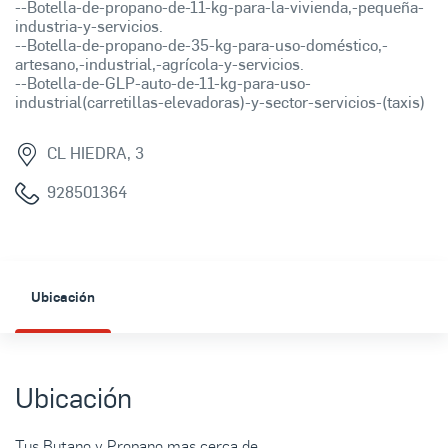
--Botella-de-propano-de-11-kg-para-la-vivienda,-pequeña-
industria-y-servicios.
--Botella-de-propano-de-35-kg-para-uso-doméstico,-
artesano,-industrial,-agrícola-y-servicios.
--Botella-de-GLP-auto-de-11-kg-para-uso-
industrial(carretillas-elevadoras)-y-sector-servicios-(taxis)
CL HIEDRA, 3
928501364
Ubicación
Ubicación
Tus Butano y Propano mas cerca de