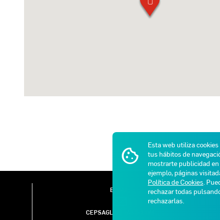
Esta web utiliza cookies
tus hábitos de navegació
mostrarte publicidad en 
ejemplo, páginas visita
Política de Cookies
. Pue
E-MAIL
rechazar todas pulsan
rechazarlas.
CEPSAGLP@GASIB.COM