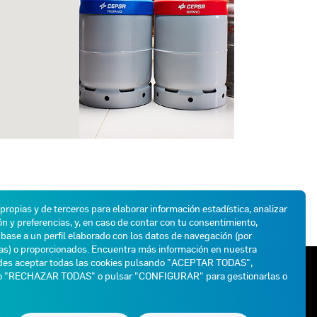
 propias y de terceros para elaborar información estadística, analizar
n y preferencias, y, en caso de contar con tu consentimiento,
base a un perfil elaborado con los datos de navegación (por
das) o proporcionados. Encuentra más información en nuestra
des aceptar todas las cookies pulsando "ACEPTAR TODAS",
ATENCIÓN AL CLIENTE
do "RECHAZAR TODAS" o pulsar "CONFIGURAR" para gestionarlas o
900 102 195