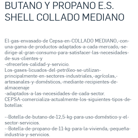
BUTANO Y PROPANO E.S.
SHELL COLLADO MEDIANO
El-gas-envasado-de Cepsa-en-COLLADO MEDIANO,-con-
una-gama-de-productos-adaptados-a-cada-mercado,-se-
dirige-al-gran-consumo-para-satisfacer-las-necesidades-
de-sus-clientes-y
-ofrecerles-calidad-y-servicio.
Los-gases-licuados-del-petróleo-se-utilizan-
principalmente-en-sectores-industriales,-agrícolas,-
artesanales-y-domésticos,-mediante-recipientes-de-
almacenaje
-adaptados-a-las-necesidades-de-cada-sector.
CEPSA-comercializa-actualmente-los-siguientes-tipos-de-
botellas:
--Botella-de-butano-de-12,5-kg-para-uso-doméstico-y-el-
sector-servicios.
--Botella-de-propano-de-11-kg-para-la-vivienda,-pequeña-
industria-y-servicios.