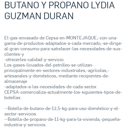
BUTANO Y PROPANO LYDIA
GUZMAN DURAN
El-gas-envasado-de Cepsa-en-MONTEJAQUE,-con-una-
gama-de-productos-adaptados-a-cada-mercado,-se-dirige-
al-gran-consumo-para-satisfacer-las-necesidades-de-sus-
clientes-y
-ofrecerles-calidad-y-servicio.
Los-gases-licuados-del-petróleo-se-utilizan-
principalmente-en-sectores-industriales,-agrícolas,-
artesanales-y-domésticos,-mediante-recipientes-de-
almacenaje
-adaptados-a-las-necesidades-de-cada-sector.
CEPSA-comercializa-actualmente-los-siguientes-tipos-de-
botellas:
--Botella-de-butano-de-12,5-kg-para-uso-doméstico-y-el-
sector-servicios.
--Botella-de-propano-de-11-kg-para-la-vivienda,-pequeña-
industria-y-servicios.