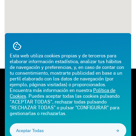
Esta web utiliza cookies propias y de terceros para
elaborar información estadística, analizar tus hábitos
de navegación y preferencias, y, en caso de contar con
tu consentimiento, mostrarte publicidad en base a un
perfil elaborado con los datos de navegación (por
TELÉFONO DE EMERGENCIAS
ATENCIÓN AL CLIENTE
ejemplo, páginas visitadas) o proporcionados.
900 100 225
900 102 195
Encuentra más información en nuestra
Política de
Cookies
. Puedes aceptar todas las cookies pulsando
E-MAIL
"ACEPTAR TODAS", rechazar todas pulsando
"RECHAZAR TODAS" o pulsar "CONFIGURAR" para
gestionarlas o rechazarlas.
CEPSAGLP@GASIB.COM
Aceptar Todas
¡SÍGUENOS!