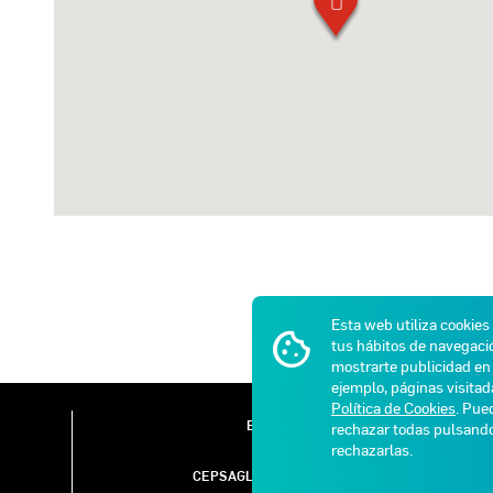
Esta web utiliza cookies
tus hábitos de navegació
mostrarte publicidad en 
ejemplo, páginas visita
Política de Cookies
. Pue
E-MAIL
rechazar todas pulsan
rechazarlas.
CEPSAGLP@GASIB.COM