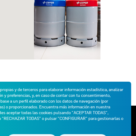
 propias y de terceros para elaborar información estadística, analizar
n y preferencias, y, en caso de contar con tu consentimiento,
base a un perfil elaborado con los datos de navegación (por
das) o proporcionados. Encuentra más información en nuestra
des aceptar todas las cookies pulsando "ACEPTAR TODAS",
ATENCIÓN AL CLIENTE
do "RECHAZAR TODAS" o pulsar "CONFIGURAR" para gestionarlas o
900 102 195