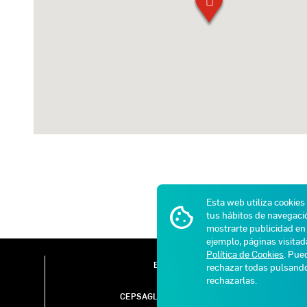
Esta web utiliza cookies
tus hábitos de navegació
mostrarte publicidad en 
ejemplo, páginas visita
Política de Cookies
. Pue
E-MAIL
rechazar todas pulsan
rechazarlas.
CEPSAGLP@GASIB.COM