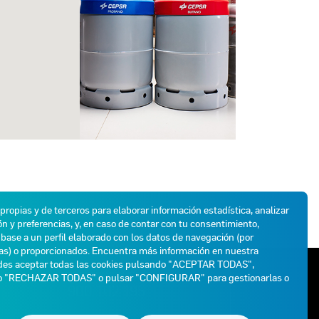
 propias y de terceros para elaborar información estadística, analizar
n y preferencias, y, en caso de contar con tu consentimiento,
base a un perfil elaborado con los datos de navegación (por
das) o proporcionados. Encuentra más información en nuestra
des aceptar todas las cookies pulsando "ACEPTAR TODAS",
ATENCIÓN AL CLIENTE
do "RECHAZAR TODAS" o pulsar "CONFIGURAR" para gestionarlas o
900 102 195