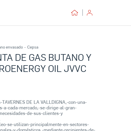
ano envasado
-
Cepsa
TA DE GAS BUTANO Y
ROENERGY OIL JVVC
en-TAVERNES DE LA VALLDIGNA,-con-una-
-a-cada-mercado,-se-dirige-al-gran-
necesidades-de-sus-clientes-y
.
leo-se-utilizan-principalmente-en-sectores-
sanales-y-domésticos,-mediante-recipientes-de-