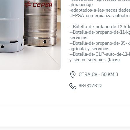
almacenaje
-adaptados-a-las-necesidades
CEPSA-comercializa-actualmen
--Botella-de-butano-de-12,5-
--Botella-de-propano-de-11-k
servicios.
--Botella-de-propano-de-35-k
agrícola-y-servicios.
--Botella-de-GLP-auto-de-11-k
y-sector-servicios-(taxis)
CTRA CV - 50 KM 3
964327612