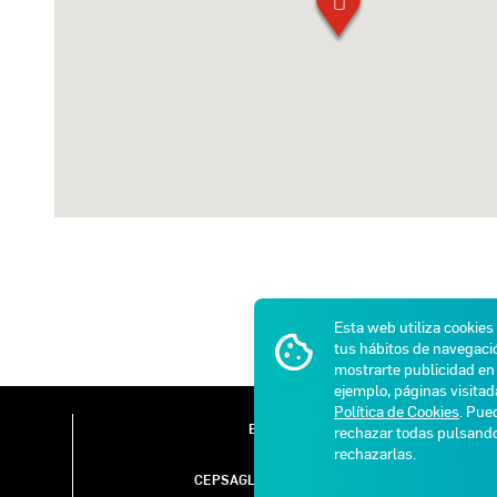
Esta web utiliza cookies
tus hábitos de navegació
mostrarte publicidad en 
ejemplo, páginas visita
Política de Cookies
. Pue
E-MAIL
rechazar todas pulsan
rechazarlas.
CEPSAGLP@GASIB.COM