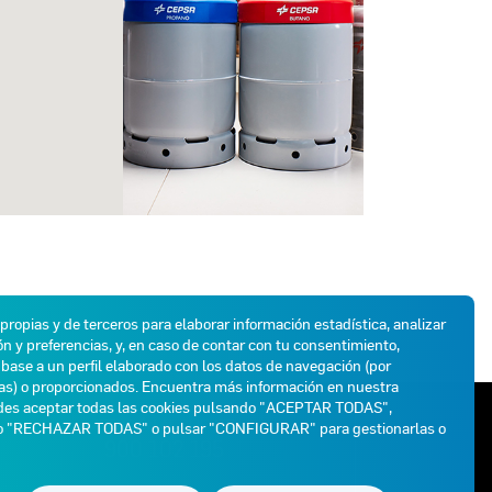
 propias y de terceros para elaborar información estadística, analizar
n y preferencias, y, en caso de contar con tu consentimiento,
base a un perfil elaborado con los datos de navegación (por
das) o proporcionados. Encuentra más información en nuestra
des aceptar todas las cookies pulsando "ACEPTAR TODAS",
ATENCIÓN AL CLIENTE
do "RECHAZAR TODAS" o pulsar "CONFIGURAR" para gestionarlas o
900 102 195