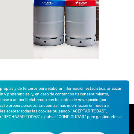
 propias y de terceros para elaborar información estadística, analizar
n y preferencias, y, en caso de contar con tu consentimiento,
base a un perfil elaborado con los datos de navegación (por
das) o proporcionados. Encuentra más información en nuestra
des aceptar todas las cookies pulsando "ACEPTAR TODAS",
ATENCIÓN AL CLIENTE
do "RECHAZAR TODAS" o pulsar "CONFIGURAR" para gestionarlas o
900 102 195