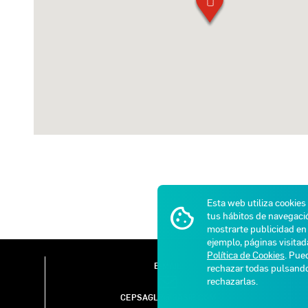
Esta web utiliza cookies
tus hábitos de navegació
mostrarte publicidad en 
ejemplo, páginas visita
Política de Cookies
. Pue
E-MAIL
rechazar todas pulsan
rechazarlas.
CEPSAGLP@GASIB.COM