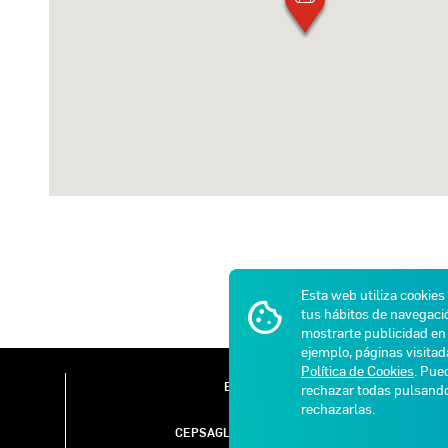
Esta web utiliza cookies
tus hábitos de navegació
mostrarte publicidad en 
ejemplo, páginas visita
Política de Cookies
. Pue
E-MAIL
rechazar todas pulsan
rechazarlas.
CEPSAGLP@GASIB.COM