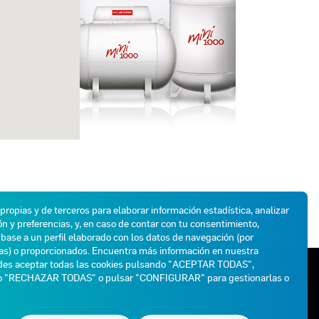
 propias y de terceros para elaborar información estadística, analizar
n y preferencias, y, en caso de contar con tu consentimiento,
base a un perfil elaborado con los datos de navegación (por
das) o proporcionados. Encuentra más información en nuestra
des aceptar todas las cookies pulsando "ACEPTAR TODAS",
ATENCIÓN AL CLIENTE
do "RECHAZAR TODAS" o pulsar "CONFIGURAR" para gestionarlas o
900 102 195