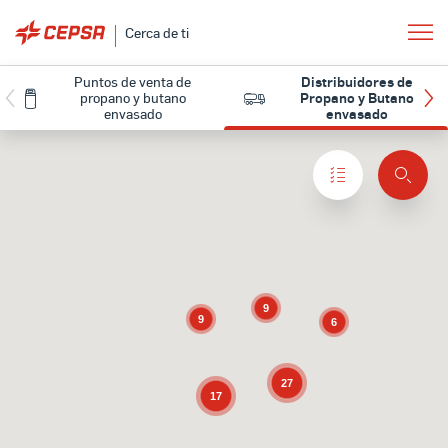
Cerca de ti
Puntos de venta de
Distribuidores de
propano y butano
Propano y Butano
envasado
envasado
9
9
6
27
17